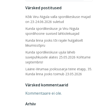
Värsked postitused
Kõik Viru-Nigula valla spordikeskuse majad
on 23-24.06.2026 suletud
Kunda spordikeskuse ja Viru-Nigula
spordihoone suvised lahtiolekuajad
Kunda linna jooks tõi rajale hulgaliselt
liikumissõpru
Kunda spordikeskuse ujula läheb
suvepuhkusele alates 25.05.2026 Kohtume
septembris!
Lääne-Virumaa jooksusarja teine etapp, 35.
Kunda linna jooks toimub 23.05.2026
Värsked kommentaarid
Kommentaare ei ole.
Arhiiv