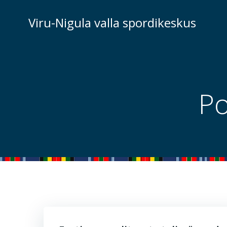
Skip
to
Viru-Nigula valla spordikeskus
content
Po