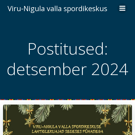
Skip
Viru-Nigula valla spordikeskus
to
content
Postitused:
detsember 2024