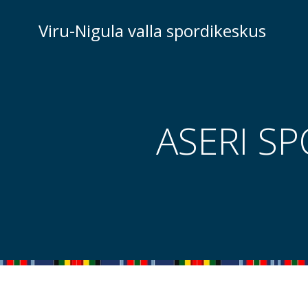
Skip
to
Viru-Nigula valla spordikeskus
content
ASERI S