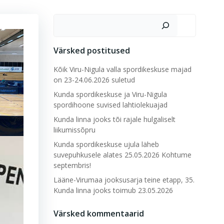
Otsi
Värsked postitused
Kõik Viru-Nigula valla spordikeskuse majad
on 23-24.06.2026 suletud
Kunda spordikeskuse ja Viru-Nigula
spordihoone suvised lahtiolekuajad
Kunda linna jooks tõi rajale hulgaliselt
liikumissõpru
Kunda spordikeskuse ujula läheb
suvepuhkusele alates 25.05.2026 Kohtume
septembris!
Lääne-Virumaa jooksusarja teine etapp, 35.
Kunda linna jooks toimub 23.05.2026
Värsked kommentaarid