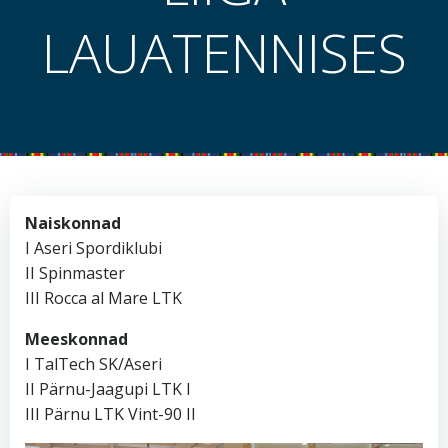
LAUATENNISES
Naiskonnad
I Aseri Spordiklubi
II Spinmaster
III Rocca al Mare LTK
Meeskonnad
I TalTech SK/Aseri
II Pärnu-Jaagupi LTK I
III Pärnu LTK Vint-90 II