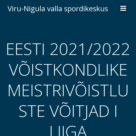
Skip
Viru-Nigula valla spordikeskus
to
content
EESTI 2021/2022
VÕISTKONDLIKE
MEISTRIVÕISTLU
STE VÕITJAD I
LIIGA