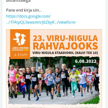
distantsidega.
Pane end kirja siin…
https://docs.google.com/
…/1FAIpQLSewsmnrJ6ZbyK…/viewform