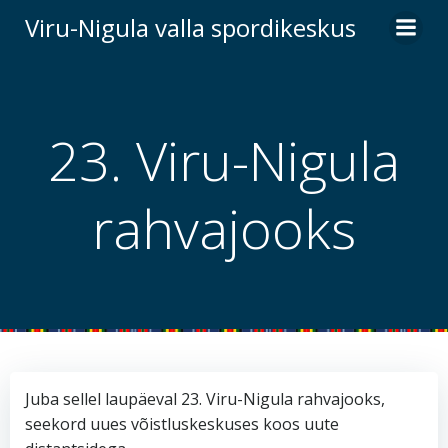
Skip
Viru-Nigula valla spordikeskus
to
content
23. Viru-Nigula
rahvajooks
Juba sellel laupäeval 23. Viru-Nigula rahvajooks,
seekord uues võistluskeskuses koos uute