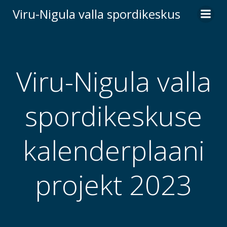
Skip
Viru-Nigula valla spordikeskus
to
content
Viru-Nigula valla
spordikeskuse
kalenderplaani
projekt 2023