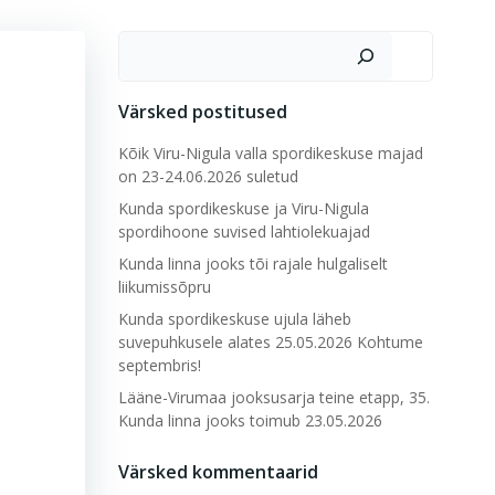
Otsi
Värsked postitused
Kõik Viru-Nigula valla spordikeskuse majad
on 23-24.06.2026 suletud
Kunda spordikeskuse ja Viru-Nigula
spordihoone suvised lahtiolekuajad
Kunda linna jooks tõi rajale hulgaliselt
liikumissõpru
Kunda spordikeskuse ujula läheb
suvepuhkusele alates 25.05.2026 Kohtume
septembris!
Lääne-Virumaa jooksusarja teine etapp, 35.
Kunda linna jooks toimub 23.05.2026
Värsked kommentaarid