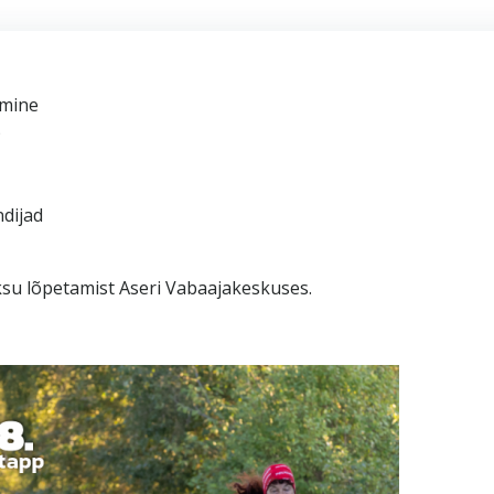
amine
)
dijad
u lõpetamist Aseri Vabaajakeskuses.