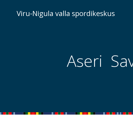
Skip
to
Viru-Nigula valla spordikeskus
content
Aseri Sav