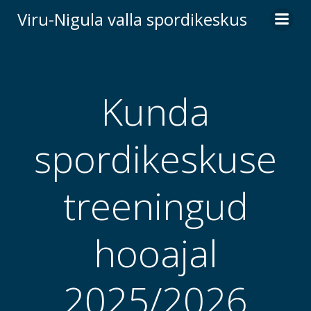
Skip
Viru-Nigula valla spordikeskus
to
content
Kunda
spordikeskuse
treeningud
hooajal
2025/2026