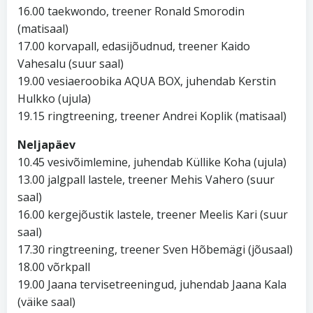
16.00 taekwondo, treener Ronald Smorodin
(matisaal)
17.00 korvapall, edasijõudnud, treener Kaido
Vahesalu (suur saal)
19.00 vesiaeroobika AQUA BOX, juhendab Kerstin
Hulkko (ujula)
19.15 ringtreening, treener Andrei Koplik (matisaal)
Neljapäev
10.45 vesivõimlemine, juhendab Küllike Koha (ujula)
13.00 jalgpall lastele, treener Mehis Vahero (suur
saal)
16.00 kergejõustik lastele, treener Meelis Kari (suur
saal)
17.30 ringtreening, treener Sven Hõbemägi (jõusaal)
18.00 võrkpall
19.00 Jaana tervisetreeningud, juhendab Jaana Kala
(väike saal)