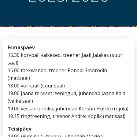
Esmaspäev
15.30 korvpall väikesed, treener Jaak Jalakas (suur
saal)
16.00 taekwondo, treener Ronald Smorodin
(matisaal)
18.00 võrkpall (suur saal)
19.00 Jaana tervisetreeningud, juhendab Jaana Kala
(väike saal)
19.00 vesiaeroobika, juhendab Kerstin Hulkko (ujula)
19.15 ringtreening, treener Andrei Koplik (matisaal)
Teisipäev
14.00 ujumine (I grupp), juhendab Marina