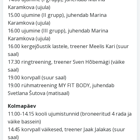
Karamkova (ujula)
15.00 ujumine (II grupp), juhendab Marina
Karamkova (ujula)
16.00 ujumine (III grupp), juhendab Marina
Karamkova (ujula)
16.00 kergejõustik lastele, treener Meelis Kari (suur
saal)
17.30 ringtreening, treener Sven Hõbemägi (väike
saal)
19.00 korvpall (suur saal)
19.00 rühmatreening MY FIT BODY, juhendab
Svetlana Šutova (matisaal)
Kolmapäev
11.00-14.15 kooli ujumistunnid (broneeritud 4 rada ja
väike bassein)
14.45 korvpall väikesed, treener Jaak Jalakas (suur
saal)