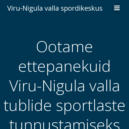
Skip
Viru-Nigula valla spordikeskus
to
content
Ootame
ettepanekuid
Viru-Nigula valla
tublide sportlaste
tunnustamiseks