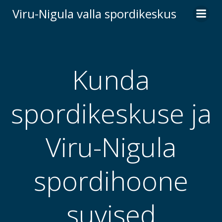
Skip
Viru-Nigula valla spordikeskus
to
content
Kunda
spordikeskuse ja
Viru-Nigula
spordihoone
suvised