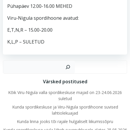
Pühapäev 12.00-16.00 MEHED
Viru-Nigula spordihoone avatud:
E,T,N,R – 15.00-20.00
K,L,P – SULETUD
Ots
Värsked postitused
Kõik Viru-Nigula valla spordikeskuse majad on 23-24.06.2026
suletud
Kunda spordikeskuse ja Viru-Nigula spordihoone suvised
lahtiolekuajad
Kunda linna jooks tõi rajale hulgaliselt liikumissõpru
Kunda spordikeskuse ujula läheb suvepuhkusele alates 25.05.2026